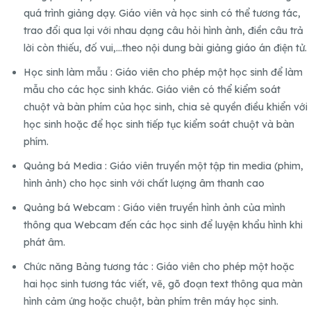
quá trình giảng dạy. Giáo viên và học sinh có thể tương tác,
trao đổi qua lại với nhau dạng câu hỏi hình ành, điền câu trả
lời còn thiếu, đố vui,…theo nội dung bài giảng giáo án điện tử.
Học sinh làm mẫu : Giáo viên cho phép một học sinh để làm
mẫu cho các học sinh khác. Giáo viên có thể kiểm soát
chuột và bàn phím của học sinh, chia sẻ quyền điều khiển với
học sinh hoặc để học sinh tiếp tục kiểm soát chuột và bàn
phím.
Quảng bá Media : Giáo viên truyền một tập tin media (phim,
hình ảnh) cho học sinh với chất lượng âm thanh cao
Quảng bá Webcam : Giáo viên truyền hình ảnh của mình
thông qua Webcam đến các học sinh để luyện khẩu hình khi
phát âm.
Chức năng Bảng tương tác : Giáo viên cho phép một hoặc
hai học sinh tương tác viết, vẽ, gõ đoạn text thông qua màn
hình cảm ứng hoặc chuột, bàn phím trên máy học sinh.