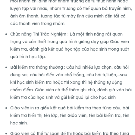
mỗi nhóm chỉ định một nhóm trưởng để tự thực hành hoặc
luyện tập với nhau, nhóm trưởng có thể quản bá truyền hình,
ảnh âm thanh, tương tác từ máy tính của mình đến tất cả
các thành viên trong nhóm.
Chức năng Thi Trắc Nghiệm : Là một tính năng rất quan
trọng và cần thiết trong quá trình giảng dạy giúp Giáo viên
kiểm tra, đánh giá kết quả học tập của học sinh trong suốt
quá trình học tập.
Bài kiểm tra thông thường : Câu hỏi nhiều lựa chọn, câu hỏi
đúng sai, câu hỏi điền vào chổ trống, câu hỏi tự luận,…sau
khi học sinh kiểm tra hoặc thi xong thì hệ thống tự động
chấm điểm. Giáo viên có thể thêm ghi chú, đánh giá vào bài
kiểm tra của học sinh và gửi kết quả lại cho học sinh
Giáo viên in ra giấy kết quả bài kiểm tra theo từng câu, bài
kiểm tra hiển thị tên lớp, tên Giáo viên, tên bài kiểm tra, tên
học sinh.
Giáo viên có thể tự soạn đề thi hoặc bài kiểm tra theo từng