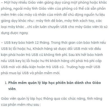
– Một hay nhiều Giáo viên giảng dạy cùng một phòng hoặc khác
phòng, ngoài máy tính Giáo viên của phòng có thể cài sẵn phần
mềm trên các máy cá nhân của mình để chủ động nguồn tư liệu
giảng dạy khác như : máy tính đề bàn, máy tính xách tay, các
loại máy khác …chỉ cần luân chuyển USB cho máy Giáo viên là sử
dụng được ngay.
– USB key bảo hành 12 tháng. Trong thời gian còn bảo hành nếu
USB bị lỗi hoặc hư, Khách hàng sẽ được đổi USB mới với điều
kiện phải hoàn trả USB cũ không tính phí. Sau khi hết bảo hành
nếu USB key bị lỗi hoặc hư thì khách hàng chỉ phải trả phí cấp
USB mới với điều kiện hoàn trả USB cũ . Trường hợp mất USB
phải mua lại USB và phần mềm mới.
Phần mềm quản lý lớp học phiên bản dành cho Giáo
viên
.
Giáo viên quản lý lớp học thông qua các chức năng, tính năng
của phần mềm như sau :