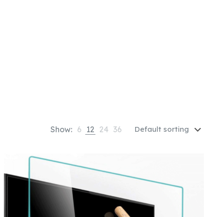
Show:
6
12
24
36