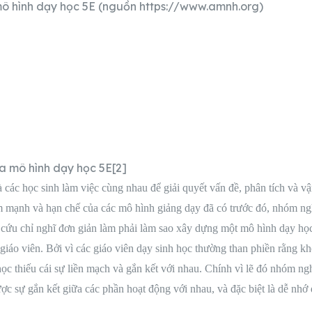
 mô hình dạy học 5E (nguồn https://www.amnh.org)
của mô hình dạy học 5E[2]
các học sinh làm việc cùng nhau để giải quyết vấn đề, phân tích và vậ
điểm mạnh và hạn chế của các mô hình giảng dạy đã có trước đó, nhóm n
cứu chỉ nghĩ đơn giản làm phải làm sao xây dựng một mô hình dạy học
ác giáo viên. Bởi vì các giáo viên dạy sinh học thường than phiền rằng
 học thiếu cái sự liền mạch và gắn kết với nhau. Chính vì lẽ đó nhóm n
c sự gắn kết giữa các phần hoạt động với nhau, và đặc biệt là dễ nhớ