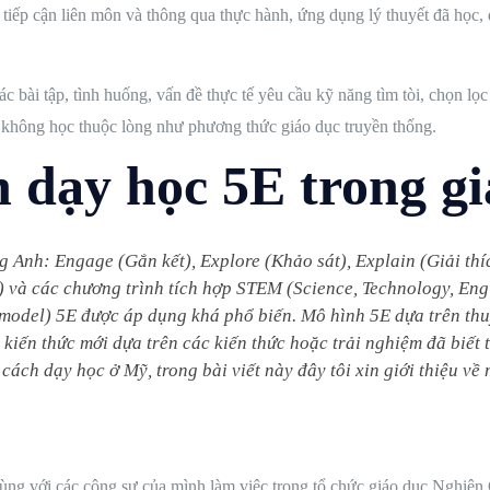
iếp cận liên môn và thông qua thực hành, ứng dụng lý thuyết đã học, đề
ác bài tập, tình huống, vấn đề thực tế yêu cầu kỹ năng tìm tòi, chọn lọc
 không học thuộc lòng như phương thức giáo dục truyền thống.
h dạy học 5E trong 
ếng Anh: Engage (Gắn kết), Explore (Khảo sát), Explain (Giải th
e) và các chương trình tích hợp STEM (Science, Technology, En
 model) 5E được áp dụng khá phổ biến. Mô hình 5E dựa trên thuy
 kiến thức mới dựa trên các kiến thức hoặc trải nghiệm đã biết
ách dạy học ở Mỹ, trong bài viết này đây tôi xin giới thiệu về
cùng với các cộng sự của mình làm việc trong tổ chức giáo dục Ngh