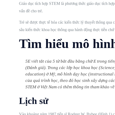
Giáo dục tích hợp STEM là phương thức giáo dục tích hợp t
vấn đề cho trẻ.
Trẻ sẽ được thực tế hóa các kiến thức lý thuyết thông qua c
sâu kiến thức khoa học thông qua hành động thực tiễn chứ
Tìm hiểu mô hìn
5E viết tắt của 5 từ bắt đầu bằng chữ E trong ti
(Đánh giá). Trong các lớp học khoa học (Scienc
education) ở Mỹ, mô hình dạy học (instructional
của quá trình học, theo đó học sinh xây dựng các
STEM ở Việt Nam có thêm thông tin tham khảo về c
Lịch sử
Vào khoảng năm 1987 tiến sĩ Rodger W. Bybee (Hình 1) 