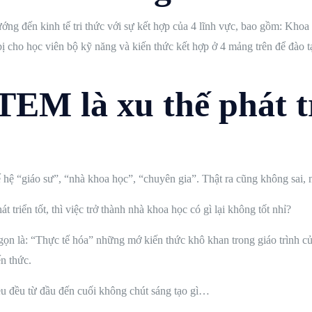
ướng đến kinh tế tri thức với sự kết hợp của 4 lĩnh vực, bao gồm: Kh
ị cho học viên bộ kỹ năng và kiến thức kết hợp ở 4 mảng trên để đào
TEM là xu thế phát t
hệ “giáo sư”, “nhà khoa học”, “chuyên gia”. Thật ra cũng không sai,
triển tốt, thì việc trở thành nhà khoa học có gì lại không tốt nhỉ?
gọn là: “Thực tế hóa” những mớ kiến thức khô khan trong giáo trình của
n thức.
u đều từ đầu đến cuối không chút sáng tạo gì…