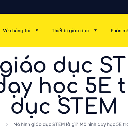
Về chúng tôi
Thiết bị giáo dục
Phần mề
giáo dục ST
dạy học 5E t
dục STEM
Mô hình giáo dục STEM là gì? Mô hình dạy học 5E t