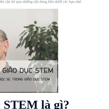
iểu cặn kẽ qua những nội dung bên dưới các bạn nhé.
c STEM là gì?