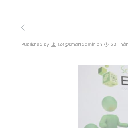
Published by
sot@smartadmin
on
20 Thán