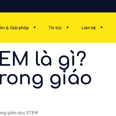
m & Giải pháp
Tin tức
Liên hệ
EM là gì?
rong giáo
rong giáo dục STEM