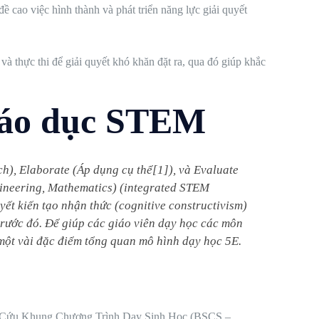
 cao việc hình thành và phát triển năng lực giải quyết
 và thực thi để giải quyết khó khăn đặt ra, qua đó giúp khắc
giáo dục STEM
ích), Elaborate (Áp dụng cụ thể[1]), và Evaluate
gineering, Mathematics) (integrated STEM
ết kiến tạo nhận thức (cognitive constructivism)
 trước đó. Để giúp các giáo viên dạy học các môn
 một vài đặc điểm tổng quan mô hình dạy học 5E.
iên Cứu Khung Chương Trình Dạy Sinh Học (BSCS –